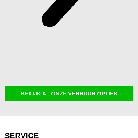
GRONDVERZET
GAZONONDERHO
ONKRUIDBESTRIJ
SNOEIEN
& ZAGEN
BEKIJK AL ONZE VERHUUR OPTIES
Meer informatie
Meer informatie
Meer informatie
Meer
informatie
SERVICE