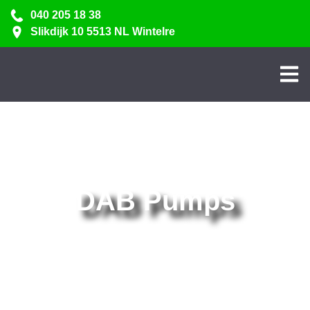
040 205 18 38
Slikdijk 10 5513 NL Wintelre
DAB Pumps