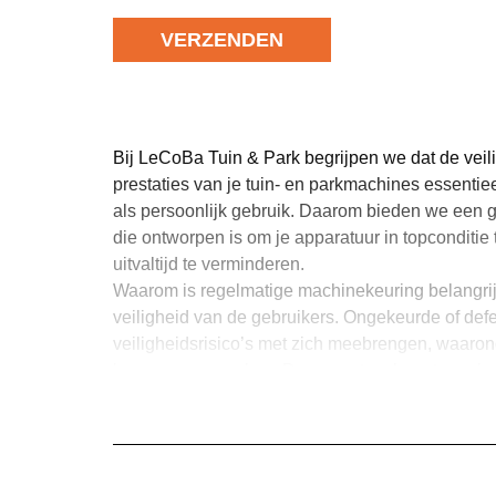
VERZENDEN
Bij LeCoBa Tuin & Park begrijpen we dat de veil
prestaties van je tuin- en parkmachines essentiee
als persoonlijk gebruik. Daarom bieden we een 
die ontworpen is om je apparatuur in topconditi
uitvaltijd te verminderen.
Waarom is regelmatige machinekeuring belangrij
veiligheid van de gebruikers. Ongekeurde of def
veiligheidsrisico’s met zich meebrengen, waaron
kunnen veroorzaken. Daarnaast verhoogt regelm
betrouwbaarheid van je machines. Dit betekent dat
voor gebruik wanneer je ze nodig hebt, zonder 
LeCoBa Tuin & Park biedt zowel ter plaatse als o
nu besluit je apparatuur naar onze werkplaats te