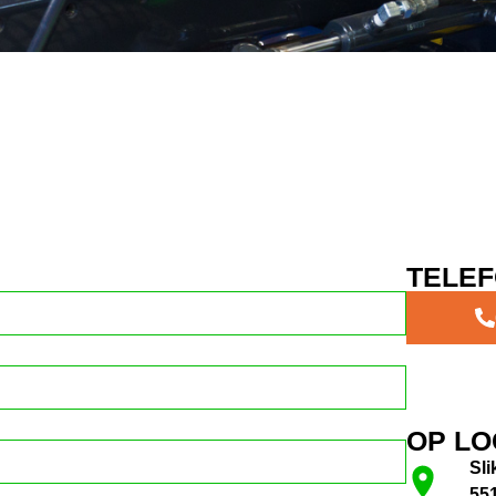
TELE
OP LO
Sli
551