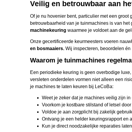
Veilig en betrouwbaar aan he
van onze haal- en brengservice, wij zorgen ervoo
efficiënt wordt uitgevoerd. Ons team van ervaren
Of je nu hovenier bent, particulier met een groot
nieuwste technologieën en volgt strikte industr
betrouwbaarheid van je tuinmachines is van het g
elke keuring nauwgezet wordt uitgevoerd.
machinekeuring
waarmee je voldoet aan de gel
Wat gebeurt er tijdens een keuring? Elk apparaat
Onze gecertificeerde keurmeesters voeren nauwke
geïnspecteerd op mogelijke defecten en prestat
en bosmaaiers.
Wij inspecteren, beoordelen én a
mechanische en elektrische componenten, control
Waarom je tuinmachines regelmat
functionaliteit. Na de inspectie ontvang je een r
bespreken we eventuele aanbevelingen voor onder
Een periodieke keuring is geen overbodige luxe,
alleen een kwestie van nakoming van wettelijke 
versleten onderdelen vormen niet alleen een risi
verzekeren van de levensduur en efficiëntie van 
je machines te laten keuren bij LeCoBa:
Weet je zeker dat je machines veilig zijn in
Voorkom je kostbare stilstand of letsel door
Voldoe je aan zorgplicht bij zakelijk gebrui
Ontvang je een helder keuringsrapport en 
Kun je direct noodzakelijke reparaties late