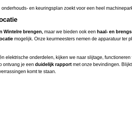
en onderhouds- en keuringsplan zoekt voor een heel machinepark 
ocatie
in Wintelre brengen,
maar we bieden ook een
haal- en breng
locatie
mogelijk. Onze keurmeesters nemen de apparatuur ter p
n elektrische onderdelen, kijken we naar slijtage, functionere
op ontvang je een
duidelijk rapport
met onze bevindingen. Blijk
verrassingen komt te staan.
ulier op deze pagina, of belt ons om je wensen door te geven. W
andigst is.
wbare en deskundige keuring van tuin- en 