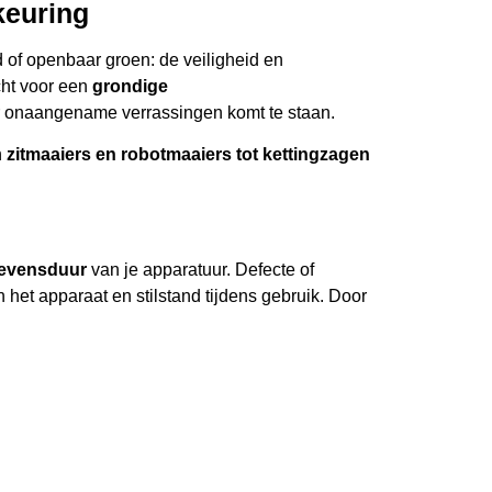
keuring
eten dat je apparatuur veilig, betrouwbaar en
wijding aan kwaliteit en klanttevredenheid maakt
d of openbaar groen: de veiligheid en
tuin- en parkmachineonderhoud.
cht voor een
grondige
or onaangename verrassingen komt te staan.
n
zitmaaiers en robotmaaiers tot kettingzagen
 levensduur
van je apparatuur. Defecte of
het apparaat en stilstand tijdens gebruik. Door