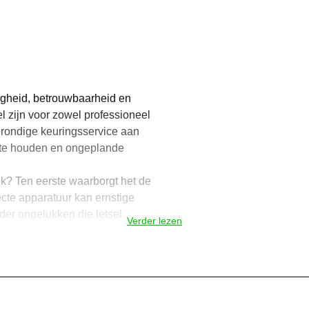
igheid, betrouwbaarheid en
l zijn voor zowel professioneel
grondige keuringsservice aan
e te houden en ongeplande
k? Ten eerste waarborgt het de
ecte apparatuur kan ernstige
der ongelukken die letsel
Verder lezen
atige keuring de
 je machines altijd klaar zijn
onverwachte onderbrekingen.
p locatie keuringen aan. Of je
Kies voor LeCoBa Tuin & Park 
 brengen of gebruik wilt maken