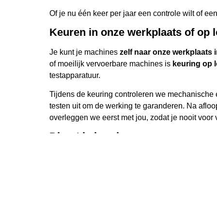
Of je nu één keer per jaar een controle wilt of e
Keuren in onze werkplaats of op l
Je kunt je machines
zelf naar onze werkplaats 
of moeilijk vervoerbare machines is
keuring op 
testapparatuur.
Tijdens de keuring controleren we mechanische é
testen uit om de werking te garanderen. Na aflo
overleggen we eerst met jou, zodat je nooit voor 
Direct je keuring aanvragen
Je plant eenvoudig je keuring online via het form
eventuele transportopties af op wat voor jou het h
LeCoBa Tuin & Park – Voor betrou
omgeving