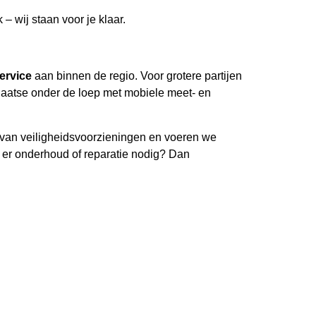
– wij staan voor je klaar.
service
aan binnen de regio. Voor grotere partijen
laatse onder de loep met mobiele meet- en
n van veiligheidsvoorzieningen en voeren we
t er onderhoud of reparatie nodig? Dan
ij stemmen de werkwijze, het tijdstip en de
parkmachines in Wintelre en