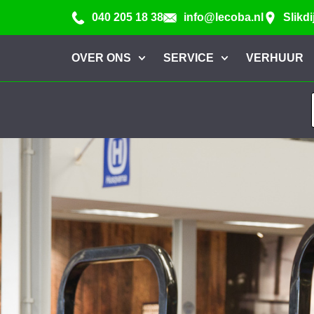
040 205 18 38
info@lecoba.nl
Slikd
OVER ONS
SERVICE
VERHUUR