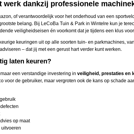
t werk dankzij professionele machine
gemoedsrust die komt met het w
r dat de keuring grondig en
klaar voor gebruik is. Onze toe
 keurmeesters gebruikt de
 gazon, of verantwoordelijk voor het onderhoud van een sportvel
ons een vertrouwde partner in 
ienormen om te garanderen dat
rootste belang. Bij LeCoBa Tuin & Park in Wintelre kun je tere
dende veiligheidseisen én voorkomt dat je tijdens een klus vo
 wordt zorgvuldig
urige keuringen uit op alle soorten tuin- en parkmachines, va
ieproblemen. We evalueren alle
dviseren – dat jij met een gerust hart verder kunt werken.
eren op slijtage en testen de
ig laten keuren?
apport van de bevindingen en
houd of reparaties. Dit is niet
 maar een verstandige investering in
veiligheid, prestaties en
eisen; het gaat ook om het
co voor de gebruiker, maar vergroten ook de kans op schade aan 
je apparatuur.
 gebruik
 defecten
k
advies op maat
n uitvoeren