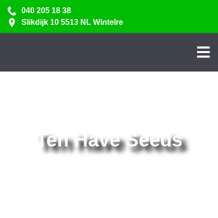
040 205 18 38
Slikdijk 10 5513 NL Wintelre
Ten Have Seeds